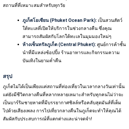
สถานที่ที่เหมาะสมสำหรับทุกวัย
ภูเก็ตโอเชียน (Phuket Ocean Park):
เป็นสวนสัตว์
ใต้ทะเลที่เปิดให้บริการในช่วงกลางคืน ซึ่งคุณ
สามารถสัมผัสกับโลกใต้ทะเลในมุมมองใหม่ๆ
ห้างเซ็นทรัลภูเก็ต (Central Phuket):
ศูนย์การค้าชั้น
นำที่มีแหล่งช้อปปิ้ง ร้านอาหารและกิจกรรมความ
บันเทิงในยามค่ำคืน
สรุป
ภูเก็ตไม่ได้เป็นเพียงแค่สถานที่ท่องเที่ยวในเวลากลางวันเท่านั้น
แต่ยังมีชีวิตกลางคืนที่หลากหลายเหมาะสำหรับทุกคนไม่ว่าจะ
เป็นบาร์ริมชายหาดที่มีบรรยากาศชิลล์หรือคลับสุดมันส์ที่เต็ม
ไปด้วยเสียงเพลง การไปเที่ยวกลางคืนในภูเก็ตจะทำให้คุณได้
สัมผัสกับประสบการณ์ที่แตกต่างและน่าจดจำ!