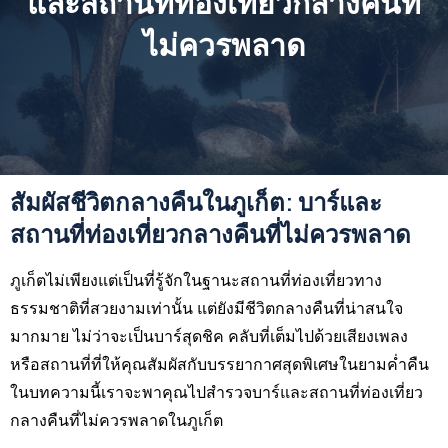
และสถานที่ท่องเที่ยวกลางคืนที่
ไม่ควรพลาด
สัมผัสชีวิตกลางคืนในภูเก็ต: บาร์และ
สถานที่ท่องเที่ยวกลางคืนที่ไม่ควรพลาด
ภูเก็ตไม่เพียงแต่เป็นที่รู้จักในฐานะสถานที่ท่องเที่ยวทาง
ธรรมชาติที่สวยงามเท่านั้น แต่ยังมีชีวิตกลางคืนที่น่าสนใจ
มากมาย ไม่ว่าจะเป็นบาร์สุดชิค คลับที่เต็มไปด้วยเสียงเพลง
หรือสถานที่ที่ให้คุณสัมผัสกับบรรยากาศสุดพิเศษในยามค่ำคืน
ในบทความนี้เราจะพาคุณไปสำรวจบาร์และสถานที่ท่องเที่ยว
กลางคืนที่ไม่ควรพลาดในภูเก็ต