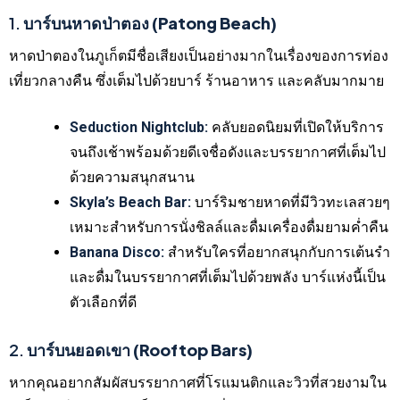
1.
บาร์บนหาดป่าตอง (Patong Beach)
หาดป่าตองในภูเก็ตมีชื่อเสียงเป็นอย่างมากในเรื่องของการท่อง
เที่ยวกลางคืน ซึ่งเต็มไปด้วยบาร์ ร้านอาหาร และคลับมากมาย
Seduction Nightclub:
คลับยอดนิยมที่เปิดให้บริการ
จนถึงเช้าพร้อมด้วยดีเจชื่อดังและบรรยากาศที่เต็มไป
ด้วยความสนุกสนาน
Skyla’s Beach Bar:
บาร์ริมชายหาดที่มีวิวทะเลสวยๆ
เหมาะสำหรับการนั่งชิลล์และดื่มเครื่องดื่มยามค่ำคืน
Banana Disco:
สำหรับใครที่อยากสนุกกับการเต้นรำ
และดื่มในบรรยากาศที่เต็มไปด้วยพลัง บาร์แห่งนี้เป็น
ตัวเลือกที่ดี
2.
บาร์บนยอดเขา (Rooftop Bars)
หากคุณอยากสัมผัสบรรยากาศที่โรแมนติกและวิวที่สวยงามใน