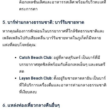
ค็อกเทลชั้นเลิศและอาหารรสเลิศ พร้อมกับวิวทะเลที่
ตระการตา
5.
บาร์ท่ามกลางธรรมชาติ: บาร์ริมชายหาด
หากคุณต้องการพักผ่อนในบรรยากาศที่ใกล้ชิดธรรมชาติและ
เพลิดเพลินไปกับเสียงคลื่น บาร์ริมชายหาดในภูเก็ตก็มีหลาย
แห่งที่ตอบโจทย์คุณ:
Catch Beach Club:
อยู่ที่หาดสุรินทร์ เป็นบาร์ที่มี
บรรยากาศสุดชิลล์พร้อมกับค็อกเทลเย็นๆ และดนตรี
สด
Layan Beach Club:
ตั้งอยู่ริมชายหาดลายัน เป็นบาร์
ที่ให้บริการเครื่องดื่มและอาหารท่ามกลางธรรมชาติ
ที่เงียบสงบ
6.
แหล่งท่องเที่ยวกลางคืนอื่นๆ