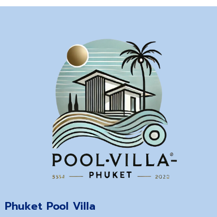
Phuket Pool Villa