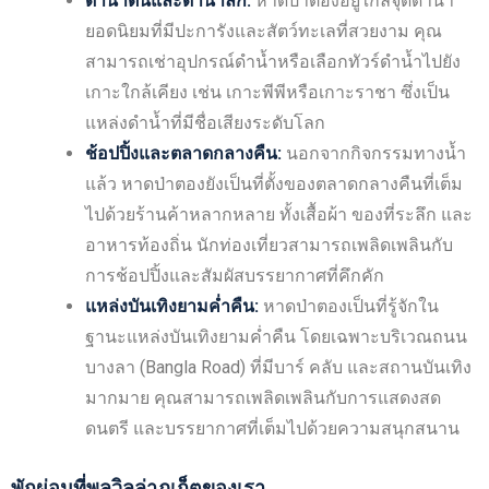
ดำน้ำตื้นและดำน้ำลึก:
หาดป่าตองอยู่ใกล้จุดดำน้ำ
ยอดนิยมที่มีปะการังและสัตว์ทะเลที่สวยงาม คุณ
สามารถเช่าอุปกรณ์ดำน้ำหรือเลือกทัวร์ดำน้ำไปยัง
เกาะใกล้เคียง เช่น เกาะพีพีหรือเกาะราชา ซึ่งเป็น
แหล่งดำน้ำที่มีชื่อเสียงระดับโลก
ช้อปปิ้งและตลาดกลางคืน:
นอกจากกิจกรรมทางน้ำ
แล้ว หาดป่าตองยังเป็นที่ตั้งของตลาดกลางคืนที่เต็ม
ไปด้วยร้านค้าหลากหลาย ทั้งเสื้อผ้า ของที่ระลึก และ
อาหารท้องถิ่น นักท่องเที่ยวสามารถเพลิดเพลินกับ
การช้อปปิ้งและสัมผัสบรรยากาศที่คึกคัก
แหล่งบันเทิงยามค่ำคืน:
หาดป่าตองเป็นที่รู้จักใน
ฐานะแหล่งบันเทิงยามค่ำคืน โดยเฉพาะบริเวณถนน
บางลา (Bangla Road) ที่มีบาร์ คลับ และสถานบันเทิง
มากมาย คุณสามารถเพลิดเพลินกับการแสดงสด
ดนตรี และบรรยากาศที่เต็มไปด้วยความสนุกสนาน
พักผ่อนที่พูลวิลล่าภูเก็ตของเรา